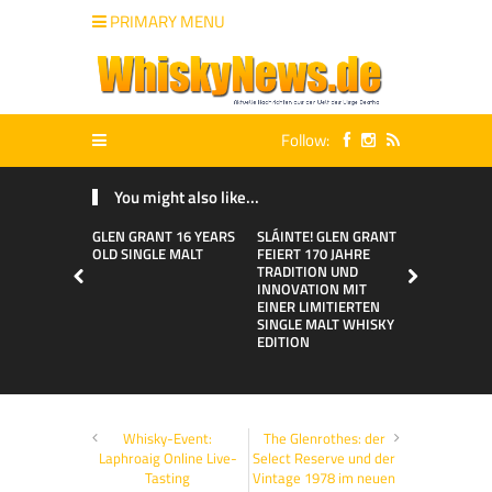
PRIMARY MENU
Follow:
You might also like...
GLEN GRANT 16 YEARS
SLÁINTE! GLEN GRANT
Glen Grant:
OLD SINGLE MALT
FEIERT 170 JAHRE
Tasting in 
TRADITION UND
Rahmen
INNOVATION MIT
EINER LIMITIERTEN
SINGLE MALT WHISKY
EDITION
Whisky-Event:
The Glenrothes: der
Laphroaig Online Live-
Select Reserve und der
Tasting
Vintage 1978 im neuen