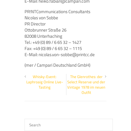
E-Mail: heiko.fabian@campari.com
PR!NTCommunications Consultants
Nicolas von Sobbe
PR Director
Ottobrunner Straße 26
82008 Unterhaching
Tel.: +49 (0) 89 / 6 65 32 – 1427
Fax: +49 (0) 89 / 6 65 32 – 1115
E-Mail: nicolas.von-sobbe@printcc.de
(mer / Campari Deutschland GmbH)
Whisky-Event:
The Glenrothes: der
Laphroaig Online Live-
Select Reserve und der
Tasting
Vintage 1978 im neuen
Outfit