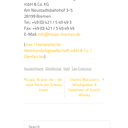
mbH & Co. KG
Am Neustadtsbahnhof 3-5
28199 Bremen
Tel.: +49 (0) 421 / 5 49 49 3
Fax: +49 (0) 421 / 5 49 49 49
E-Mail:
info@hawe-bremen.de
(
mer / Hanseatische
Weinhandelsgesellschaft mbH & Co. /
Glenfarclas
)
Auszeichnung
Glenfarclas
Gold
San Francisco
Scapa 16 year old – die
Charles MacLean’s
neue Perle der Orkney
Whiskypedia: A
Inseln
Gazetteer of Scotch
Whisky