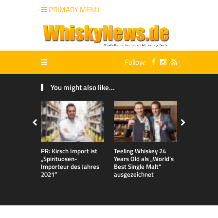
PRIMARY MENU
Follow:
You might also like...
PR: Kirsch Import ist
Teeling Whiskey 24
Gerald Erd
„Spirituosen-
Years Old als „World’s
Master of 
Importeur des Jahres
Best Single Malt“
ernannt
2021“
ausgezeichnet