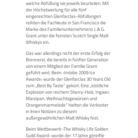
welche Abfüllung sie jeweils beurteilen. Mit
der Höchstwertung für alle fünf
eingereichten Glenfarclas-Abfüllungen
reihten die Fachleute in San Francisco die
Marke des Familienunternehmens J. & G.
Grant unter die feinsten Scotch Single Malt
Whiskys ein.
Das war allerdings nicht der erste Erfolg der
Brennerei, die bereits in fünfter Generation
von einem Mitglied der Familie Grant
geführt wird. Beim ›Imbibe 2009 Ice
Awards‹ wurde der Glenfarclas 30 Years Old
zum „Best By Taste“ gekürt. Eine „köstliche
Explosion von reichem Sherry-Holz, Ingwer,
Marzi­pan, Weihnachtsgewürzen und
Orangenmarmelade“ hielten die Verkoster
in ihren Notizen zu diesem
außergewöhnlichen Malt Whisky fest.
Beim Wettbewerb ›The Whisky Life Golden
Guild Award‹ wurde der 17 Jahre gereifte