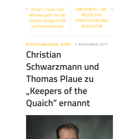
Writer’s Tears Irish
089 SPIRITS – DIE
Whiskey geht mit der
MESSE FÜR
irischen Sängerin ODi
SPIRITUOSEN UND
auf Herbsttournee
BARKULTUR
AUSZEICHNUNGEN
,
NEWS
7. NOVEMBER 2017
Christian
Schwarzmann und
Thomas Plaue zu
„Keepers of the
Quaich” ernannt