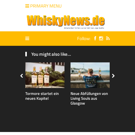
PRIMARY MENU
Follow:
You might also like...
Tormore startet ein
Neue Abfüllungen von
Talisker 32 
neues Kapitel
Living Souls aus
Whisky Liv
Glasgow
2026