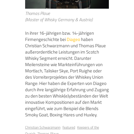
Thomas Plaue
(Master of Whisky Germany & Austria)
In ihrer 16-jährigen bzw. 14-jährigen
Firmengeschichte bei
Diageo
haben
Christian Schwarzmann und Thomas Plaue
außerordentliche Leistungen im Scotch
Whisky Segment erreicht. Darunter
Meilensteine wie Markteinführungen von
Mortlach, Talisker Skye, Port Ruighe oder
des Vorreiterprojektes der Whiskey Union
Range: Hier haben die Experten von Diageo
durch ihre langjährige Erfahrung und Zugang
zu den besten Whisk(e)ybeständen der Welt
innovative Kompositionen auf den Markt
eingeführt, wie zum Beispiel die Blends
Smoky Goat, Boxing Hares und Huxley.
Christian Schwarzmann
featured
Keepers of the
Quaich
Thomas Plaue