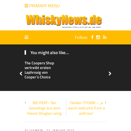
PRIMARY MENU
Follow:
You might also like...
The Coopers Shop
vertreibt ersten
Laphroaig von
Cooper`s Choice
BIG PEAT– Der
Talisker STORM – „a
Gewaltige aus dem
warm welcome from a
Hause Douglas Laing.
wild sea“
ALLGEMEIN
21. JANUAR 2013