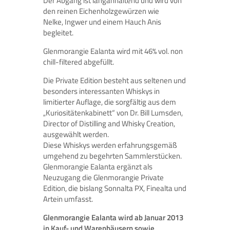
Der Abgang ist langanhaltend und wird von
den reinen Eichenholzgewürzen wie
Nelke, Ingwer und einem Hauch Anis
begleitet.
Glenmorangie Ealanta wird mit 46% vol. non
chill-filtered abgefüllt.
Die Private Edition besteht aus seltenen und
besonders interessanten Whiskys in
limitierter Auflage, die sorgfältig aus dem
„Kuriositätenkabinett“ von Dr. Bill Lumsden,
Director of Distilling and Whisky Creation,
ausgewählt werden.
Diese Whiskys werden erfahrungsgemäß
umgehend zu begehrten Sammlerstücken.
Glenmorangie Ealanta ergänzt als
Neuzugang die Glenmorangie Private
Edition, die bislang Sonnalta PX, Finealta und
Artein umfasst.
Glenmorangie Ealanta wird ab Januar 2013
in Kauf- und Warenhäusern sowie