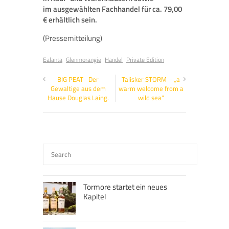
im
ausgewählten Fachhandel für ca. 79,00
€ erhältlich sein.
(Pressemitteilung)
Ealanta
Glenmorangie
Handel
Private Edition
BIG PEAT– Der
Talisker STORM – „a
Gewaltige aus dem
warm welcome from a
Hause Douglas Laing.
wild sea“
Tormore startet ein neues
Kapitel