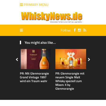
PRIMARY MENU
Follow:
You might also like...
PR: Mit Glenmorangie
PR: Glenmorangie mit
Glenmorang
Grand Vintage 1997
neuem Single Malt
strahlt so
wird ein Traum wahr
Whisky speziell zum
aus
Mixen: X by
Glenmorangie