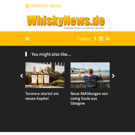
PRIMARY MENU
Follow:
You might also like...
Tormore startet ein
Neue Abfüllungen von
Neue exklu
neues Kapitel
Living Souls aus
Bladnoch A
Glasgow
für den de
Markt