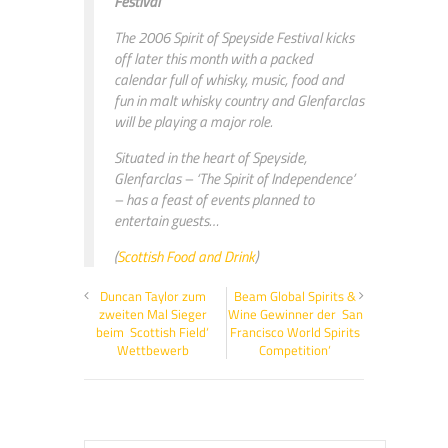
Festival
The 2006 Spirit of Speyside Festival kicks
off later this month with a packed
calendar full of whisky, music, food and
fun in malt whisky country and Glenfarclas
will be playing a major role.
Situated in the heart of Speyside,
Glenfarclas – ‘The Spirit of Independence’
– has a feast of events planned to
entertain guests…
(
Scottish Food and Drink
)
Duncan Taylor zum
Beam Global Spirits &
zweiten Mal Sieger
Wine Gewinner der ‚San
beim ‚Scottish Field‘
Francisco World Spirits
Wettbewerb
Competition‘