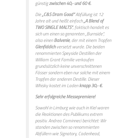
günstig
zwischen 40,- und 60 €.
Die
„C&S Dram Good“
Abfüllung ist 12
Jahre alt und heißt einfach
„A Blend of
TWO SINGLE MALTS“
, faktisch handelt es
sich um einen so genannten „Burnside“,
also einen
Balvenie
, der mit einem Tropfen
Glenfiddich
versetzt wurde. Die beiden
renommierten Speyside Destillen der
William Grant Familie verkaufen
grundsätzlich keine unverschnittenen
Fässer sondern eben nur solche mit einem
Tropfen der anderen Destille. Dieser
Whisky kostet im Laden
knapp 30,- €.
Sehr erfolgreiche Messepremiere!
Sowohl in Limburg wie auch in Kiel waren
die Reaktionen des Publikums extrem
positiv. Andrea Caminneci berichtet: Wir
standen zwischen so renommierten
Abfüllern wie Signatory, Cadenhead,