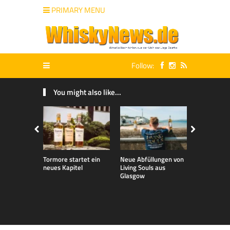
PRIMARY MENU
Follow:
You might also like...
Tormore startet ein
Neue Abfüllungen von
Neue exklu
neues Kapitel
Living Souls aus
Bladnoch A
Glasgow
für den de
Markt