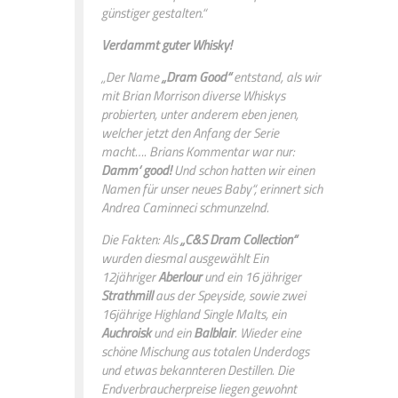
günstiger gestalten.“
Verdammt guter Whisky!
„Der Name
„Dram Good“
entstand, als wir
mit Brian Morrison diverse Whiskys
probierten, unter anderem eben jenen,
welcher jetzt den Anfang der Serie
macht…. Brians Kommentar war nur:
Damm‘ good!
Und schon hatten wir einen
Namen für unser neues Baby“, erinnert sich
Andrea Caminneci schmunzelnd.
Die Fakten: Als
„C&S Dram Collection“
wurden diesmal ausgewählt Ein
12jähriger
Aberlour
und ein 16 jähriger
Strathmill
aus der Speyside, sowie zwei
16jährige Highland Single Malts, ein
Auchroisk
und ein
Balblair
. Wieder eine
schöne Mischung aus totalen Underdogs
und etwas bekannteren Destillen. Die
Endverbraucherpreise liegen gewohnt