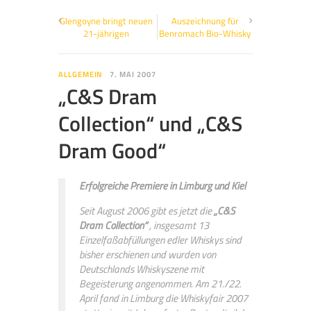
Glengoyne bringt neuen
Auszeichnung für
21-jährigen
Benromach Bio-Whisky
ALLGEMEIN
7. MAI 2007
„C&S Dram
Collection“ und „C&S
Dram Good“
Erfolgreiche Premiere in Limburg und Kiel
Seit August 2006 gibt es jetzt die
„C&S
Dram Collection“
, insgesamt 13
Einzelfaßabfüllungen edler Whiskys sind
bisher erschienen und wurden von
Deutschlands Whiskyszene mit
Begeisterung angenommen. Am 21./22.
April fand in Limburg die Whiskyfair 2007