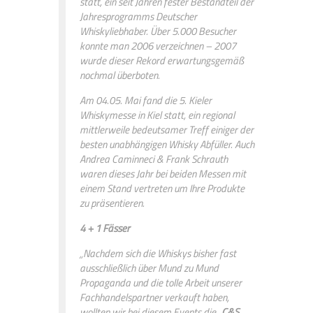
statt, ein seit Jahren fester Bestandteil der
Jahresprogramms Deutscher
Whiskyliebhaber. Über 5.000 Besucher
konnte man 2006 verzeichnen – 2007
wurde dieser Rekord erwartungsgemäß
nochmal überboten.
Am 04.05. Mai fand die 5. Kieler
Whiskymesse in Kiel statt, ein regional
mittlerweile bedeutsamer Treff einiger der
besten unabhängigen Whisky Abfüller. Auch
Andrea Caminneci & Frank Schrauth
waren dieses Jahr bei beiden Messen mit
einem Stand vertreten um Ihre Produkte
zu präsentieren.
4 + 1 Fässer
„Nachdem sich die Whiskys bisher fast
ausschließlich über Mund zu Mund
Propaganda und die tolle Arbeit unserer
Fachhandelspartner verkauft haben,
wollten wir bei diesem Events die
„C&S