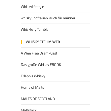
Whiskylifestyle
whiskyundfrauen. auch für männer.
Whisk[e]y Tumbler
WHISKY ETC. IM WEB
A Wee Free Dram-Cast
Das große Whisky EBOOK
Erlebnis Whisky
Home of Malts
MALTS OF SCOTLAND
Maltstock