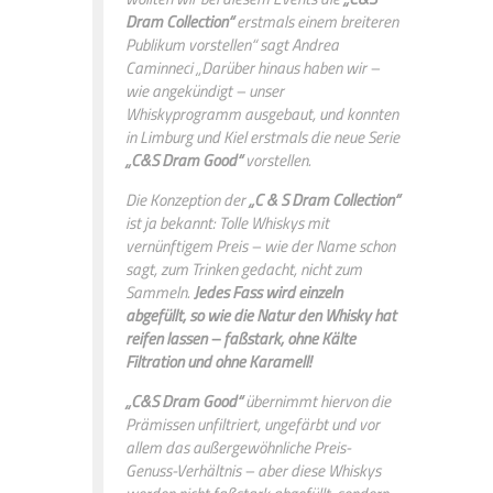
Dram Collection“
erstmals einem breiteren
Publikum vorstellen“ sagt Andrea
Caminneci „Darüber hinaus haben wir –
wie angekündigt – unser
Whiskyprogramm ausgebaut, und konnten
in Limburg und Kiel erstmals die neue Serie
„C&S Dram Good“
vorstellen.
Die Konzeption der
„C & S Dram Collection“
ist ja bekannt: Tolle Whiskys mit
vernünftigem Preis – wie der Name schon
sagt, zum Trinken gedacht, nicht zum
Sammeln.
Jedes Fass wird einzeln
abgefüllt, so wie die Natur den Whisky hat
reifen lassen – faßstark, ohne Kälte
Filtration und ohne Karamell!
„C&S Dram Good“
übernimmt hiervon die
Prämissen unfiltriert, ungefärbt und vor
allem das außergewöhnliche Preis-
Genuss-Verhältnis – aber diese Whiskys