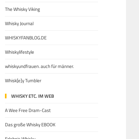
The Whisky Viking
Whisky Journal
WHISKYFANBLOG.DE
Whiskylifestyle
whiskyundfrauen. auch für männer.
Whisk[e]y Tumbler
WHISKY ETC. IM WEB
A Wee Free Dram-Cast
Das große Whisky EBOOK
Erlebnis Whisky