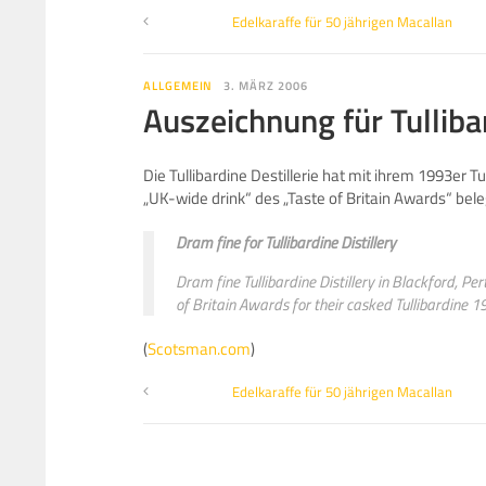
Edelkaraffe für 50 jährigen Macallan
ALLGEMEIN
3. MÄRZ 2006
Auszeichnung für Tulliba
Die Tullibardine Destillerie hat mit ihrem 1993er T
„UK-wide drink“ des „Taste of Britain Awards“ bele
Dram fine for Tullibardine Distillery
Dram fine Tullibardine Distillery in Blackford, P
of Britain Awards for their casked Tullibardine
(
Scotsman.com
)
Edelkaraffe für 50 jährigen Macallan