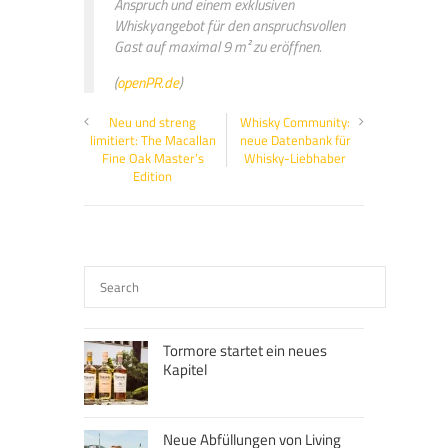
Anspruch und einem exklusiven
Whiskyangebot für den anspruchsvollen
Gast auf maximal 9 m² zu eröffnen.
(
openPR.de
)
Neu und streng
Whisky Community:
limitiert: The Macallan
neue Datenbank für
Fine Oak Master’s
Whisky-Liebhaber
Edition
Tormore startet ein neues
Kapitel
Neue Abfüllungen von Living