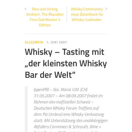
Neu und streng
Whisky Community:
limitiert: The Macallan
neue Datenbank für
Fine Oak Master’s
Whisky-Liebhaber
Edition
ALLGEMEIN
1. JUNI 2007
Whisky – Tasting mit
„der kleinsten Whisky
Bar der Welt“
(openPR) – Sta. Maria V.M. (CH)
31.05.2007 – Am 08.09.2007 findet im
Rahmen des inoffiziellen Schweiz –
Deutschen Whisky Forum Treffens auf
dem Piz Umbrail eine Whisky Verkostung
statt. Mit Unterstützung des unabhängigen
Abfüllers Caminneci & Schrauth, Wine +