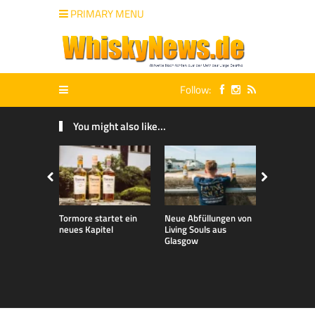
PRIMARY MENU
Follow:
You might also like...
Tormore startet ein
Neue Abfüllungen von
Neue exklu
neues Kapitel
Living Souls aus
Bladnoch A
Glasgow
für den de
Markt