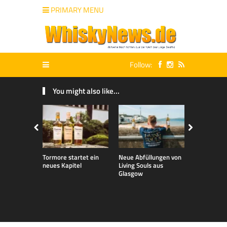
PRIMARY MENU
Follow:
You might also like...
Tormore startet ein
Neue Abfüllungen von
Neue exklu
neues Kapitel
Living Souls aus
Bladnoch A
Glasgow
für den de
Markt