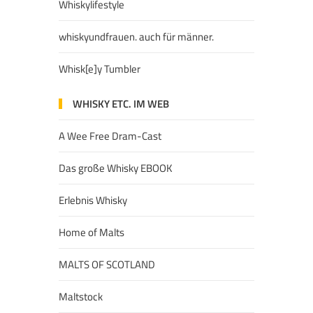
Whiskylifestyle
whiskyundfrauen. auch für männer.
Whisk[e]y Tumbler
WHISKY ETC. IM WEB
A Wee Free Dram-Cast
Das große Whisky EBOOK
Erlebnis Whisky
Home of Malts
MALTS OF SCOTLAND
Maltstock