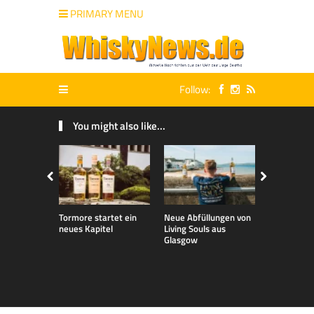
PRIMARY MENU
Follow:
You might also like...
Tormore startet ein
Neue Abfüllungen von
Neue exklu
neues Kapitel
Living Souls aus
Bladnoch A
Glasgow
für den de
Markt