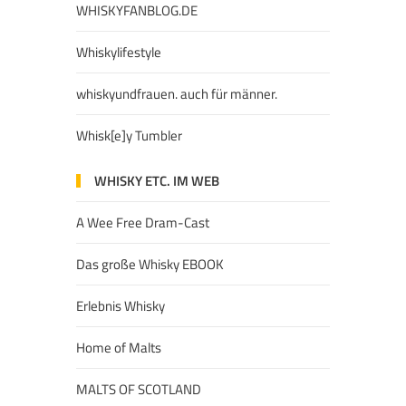
WHISKYFANBLOG.DE
Whiskylifestyle
whiskyundfrauen. auch für männer.
Whisk[e]y Tumbler
WHISKY ETC. IM WEB
A Wee Free Dram-Cast
Das große Whisky EBOOK
Erlebnis Whisky
Home of Malts
MALTS OF SCOTLAND