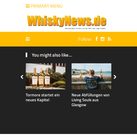
PRIMARY MENU
Follow:
You might also like...
Tormore startet ein
Neue Abfüllungen von
Neue exklu
neues Kapitel
Living Souls aus
Bladnoch A
Glasgow
für den de
Markt