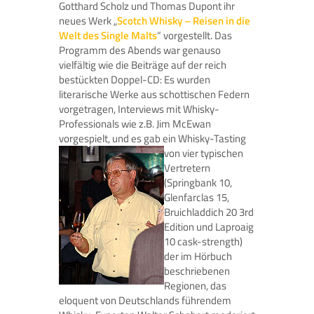
Gotthard Scholz und Thomas Dupont ihr
neues Werk „
Scotch Whisky – Reisen in die
Welt des Single Malts
“ vorgestellt. Das
Programm des Abends war genauso
vielfältig wie die Beiträge auf der reich
bestückten Doppel-CD: Es wurden
literarische Werke aus schottischen Federn
vorgetragen, Interviews mit Whisky-
Professionals wie z.B. Jim McEwan
vorgespielt, und es gab ein Whisky-Tasting
von vier typischen
Vertretern
(Springbank 10,
Glenfarclas 15,
Bruichladdich 20 3rd
Edition und Laproaig
10 cask-strength)
der im Hörbuch
beschriebenen
Regionen, das
eloquent von Deutschlands führendem