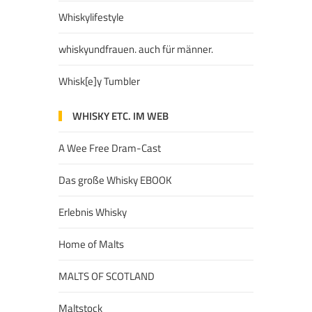
Whiskylifestyle
whiskyundfrauen. auch für männer.
Whisk[e]y Tumbler
WHISKY ETC. IM WEB
A Wee Free Dram-Cast
Das große Whisky EBOOK
Erlebnis Whisky
Home of Malts
MALTS OF SCOTLAND
Maltstock