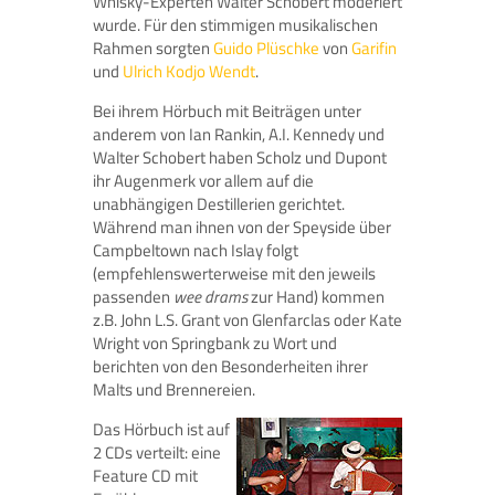
Whisky-Experten Walter Schobert moderiert
wurde. Für den stimmigen musikalischen
Rahmen sorgten
Guido Plüschke
von
Garifin
und
Ulrich Kodjo Wendt
.
Bei ihrem Hörbuch mit Beiträgen unter
anderem von Ian Rankin, A.I. Kennedy und
Walter Schobert haben Scholz und Dupont
ihr Augenmerk vor allem auf die
unabhängigen Destillerien gerichtet.
Während man ihnen von der Speyside über
Campbeltown nach Islay folgt
(empfehlenswerterweise mit den jeweils
passenden
wee drams
zur Hand) kommen
z.B. John L.S. Grant von Glenfarclas oder Kate
Wright von Springbank zu Wort und
berichten von den Besonderheiten ihrer
Malts und Brennereien.
Das Hörbuch ist auf
2 CDs verteilt: eine
Feature CD mit