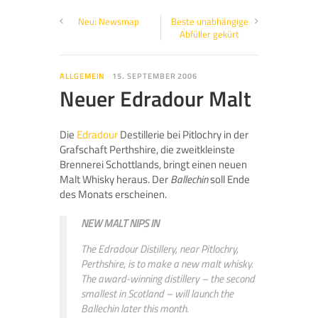
Neu: Newsmap
Beste unabhängige
Abfüller gekürt
ALLGEMEIN
15. SEPTEMBER 2006
Neuer Edradour Malt
Die
Edradour
Destillerie bei Pitlochry in der
Grafschaft Perthshire, die zweitkleinste
Brennerei Schottlands, bringt einen neuen
Malt Whisky heraus. Der
Ballechin
soll Ende
des Monats erscheinen.
NEW MALT NIPS IN
The Edradour Distillery, near Pitlochry,
Perthshire, is to make a new malt whisky.
The award-winning distillery – the second
smallest in Scotland – will launch the
Ballechin later this month.