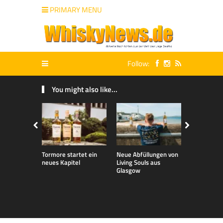
PRIMARY MENU
Follow:
You might also like...
Tormore startet ein
Neue Abfüllungen von
Neue exklu
neues Kapitel
Living Souls aus
Bladnoch A
Glasgow
für den de
Markt