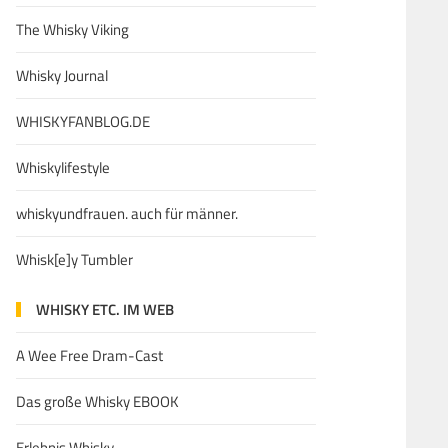
The Whisky Viking
Whisky Journal
WHISKYFANBLOG.DE
Whiskylifestyle
whiskyundfrauen. auch für männer.
Whisk[e]y Tumbler
WHISKY ETC. IM WEB
A Wee Free Dram-Cast
Das große Whisky EBOOK
Erlebnis Whisky