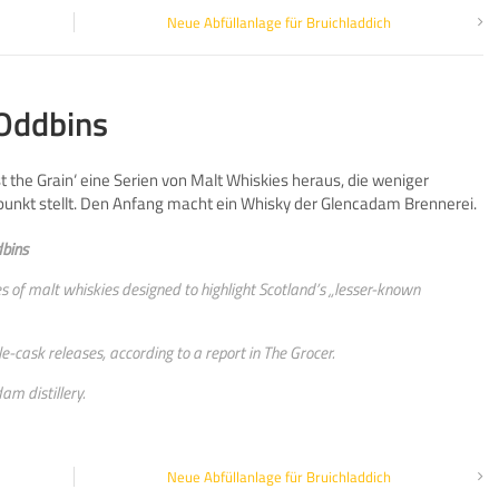
Neue Abfüllanlage für Bruichladdich
 Oddbins
t the Grain‘ eine Serien von Malt Whiskies heraus, die weniger
lpunkt stellt. Den Anfang macht ein Whisky der Glencadam Brennerei.
dbins
s of malt whiskies designed to highlight Scotland’s „lesser-known
le-cask releases, according to a report in The Grocer.
am distillery.
Neue Abfüllanlage für Bruichladdich