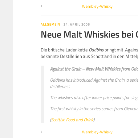
Wembley-Whisky
ALLGEMEIN
24. APRIL 2006
Neue Malt Whiskies bei
Die britische Ladenkette
Oddbins
bringt mit ‚Agains
bekannte Destillerien aus Schottland in den Mitte
Against the Grain – New Malt Whiskies from Od
Oddbins has introduced Against the Grain, a serie
distilleries“.
The whiskies also offer lower price points for sing
The first whisky in the series comes from Glencad
(
Scottish Food and Drink
)
Wembley-Whisky