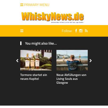
PRIMARY MENU
Follow:
You might also like...
Tormore startet ein
Neue Abfüllungen von
Neue exklu
neues Kapitel
Living Souls aus
Bladnoch A
Glasgow
für den de
Markt