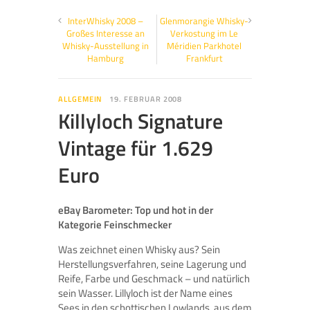
InterWhisky 2008 –
Glenmorangie Whisky-
Großes Interesse an
Verkostung im Le
Whisky-Ausstellung in
Méridien Parkhotel
Hamburg
Frankfurt
ALLGEMEIN
19. FEBRUAR 2008
Killyloch Signature
Vintage für 1.629
Euro
eBay Barometer: Top und hot in der
Kategorie Feinschmecker
Was zeichnet einen Whisky aus? Sein
Herstellungsverfahren, seine Lagerung und
Reife, Farbe und Geschmack – und natürlich
sein Wasser. Lillyloch ist der Name eines
Sees in den schottischen Lowlands, aus dem