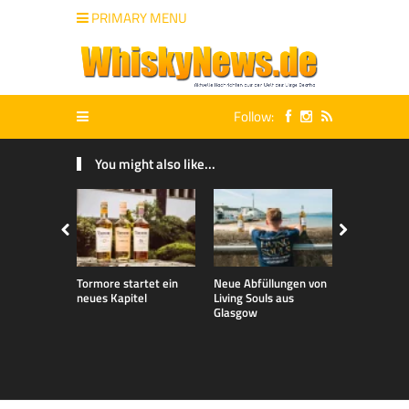
PRIMARY MENU
Follow:
You might also like...
Tormore startet ein
Neue Abfüllungen von
Neue exklu
neues Kapitel
Living Souls aus
Bladnoch A
Glasgow
für den de
Markt