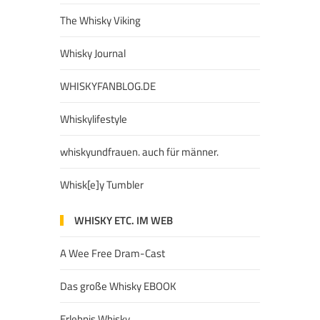
The Whisky Viking
Whisky Journal
WHISKYFANBLOG.DE
Whiskylifestyle
whiskyundfrauen. auch für männer.
Whisk[e]y Tumbler
WHISKY ETC. IM WEB
A Wee Free Dram-Cast
Das große Whisky EBOOK
Erlebnis Whisky