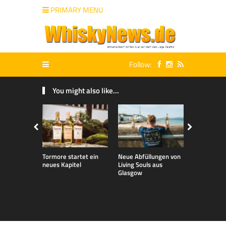
PRIMARY MENU
Follow:
You might also like...
Tormore startet ein
Neue Abfüllungen von
Neue exklu
neues Kapitel
Living Souls aus
Bladnoch A
Glasgow
für den de
Markt