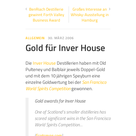
BenRiach Destillerie
Großes Interesse an
gewinnt Forth Valley
Whisky-Ausstellung in
Business Award
Hamburg
ALLGEMEIN
30. MÄRZ 2006
Gold für Inver House
Die
Inver House
Destillerien haben mit Old
Pulteney und Balblair jeweils Doppel-Gold
und mit dem 10 jährigen Speyburn eine
einzelne Goldwertung bei der
San Francisco
World Spirits Competition
gewonnen.
Gold awards for Inver House
One of Scotland’s smaller distilleries has
scored significant wins in the San Francisco
World Spirits Competition…
(
Scotsman.com
)