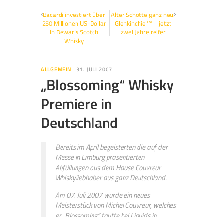
Bacardi investiert über
Alter Schotte ganz neu:
250 Millionen US-Dollar
Glenkinchie™ – jetzt
in Dewar’s Scotch
zwei Jahre reifer
Whisky
ALLGEMEIN
31. JULI 2007
„Blossoming“ Whisky
Premiere in
Deutschland
Bereits im April begeisterten die auf der
Messe in Limburg präsentierten
Abfüllungen aus dem Hause Couvreur
Whiskyliebhaber aus ganz Deutschland.
Am 07. Juli 2007 wurde ein neues
Meisterstück von Michel Couvreur, welches
er „Blossoming“ taufte bei Liquids in