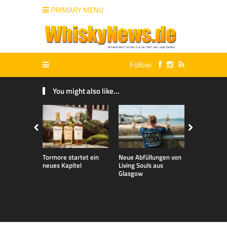
PRIMARY MENU
Follow:
You might also like...
Tormore startet ein
Neue Abfüllungen von
Neue exklu
neues Kapitel
Living Souls aus
Bladnoch A
Glasgow
für den de
Markt