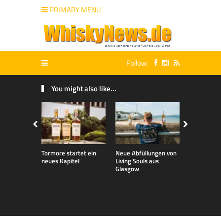
PRIMARY MENU
Follow:
You might also like...
Tormore startet ein
Neue Abfüllungen von
Neue exklu
neues Kapitel
Living Souls aus
Bladnoch A
Glasgow
für den de
Markt