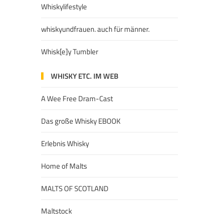
Whiskylifestyle
whiskyundfrauen. auch für männer.
Whisk[e]y Tumbler
WHISKY ETC. IM WEB
A Wee Free Dram-Cast
Das große Whisky EBOOK
Erlebnis Whisky
Home of Malts
MALTS OF SCOTLAND
Maltstock