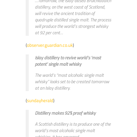
…Tomorrow, the Islay-based Bruichladdich
distillery, on the west coast of Scotland,
will revive the ancient tradition of
quadruple distilled single malt. The process
will produce the world’s strongest whisky
at 92 per cent…
(
observer.guardian.co.uk
)
Islay distillery to revive world’s ‘most
potent’ single malt whisky
The world’s “most alcoholic single malt
whisky” looks set to be created tomorrow
at an Islay distillery.
(
sundayherald
)
Distillery makes 92% proof whisky
A Scottish distillery is to produce one of the
world’s most alcoholic single malt
whiskies, it has emerged.