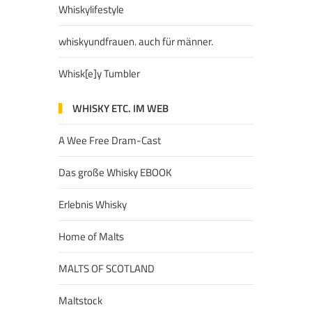
Whiskylifestyle
whiskyundfrauen. auch für männer.
Whisk[e]y Tumbler
WHISKY ETC. IM WEB
A Wee Free Dram-Cast
Das große Whisky EBOOK
Erlebnis Whisky
Home of Malts
MALTS OF SCOTLAND
Maltstock