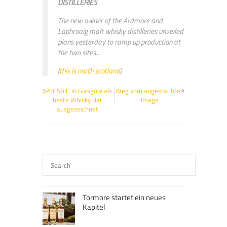
DISTILLERIES
The new owner of the Ardmore and
Laphroaig malt whisky distilleries unveiled
plans yesterday to ramp up production at
the two sites…
(
this is north scotland
)
„Pot Still“ in Glasgow als
Weg vom angestaubten
beste Whisky Bar
Image
ausgezeichnet
Tormore startet ein neues
Kapitel