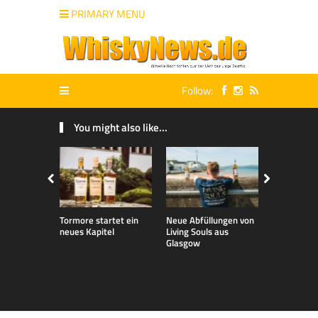
PRIMARY MENU
Follow:
You might also like...
Tormore startet ein
Neue Abfüllungen von
Neue exklu
neues Kapitel
Living Souls aus
Bladnoch A
Glasgow
für den de
Markt