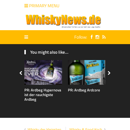
PRIMARY MENU
Follow:
You might also like...
PR: Ardbeg Hypernova
PR: Ardbeg Ardcore
PR: ARDBE
ist der rauchigste
FERMUTAT
Ardbeg
Whisky der kleinsten
Whisky & Food Koch