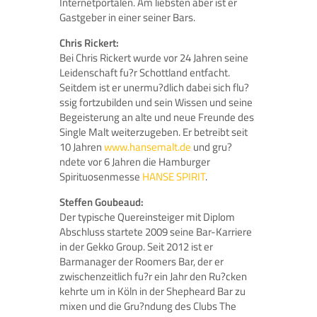
Internetportalen. Am liebsten aber ist er
Gastgeber in einer seiner Bars.
Chris Rickert:
Bei Chris Rickert wurde vor 24 Jahren seine
Leidenschaft fu?r Schottland entfacht.
Seitdem ist er unermu?dlich dabei sich flu?
ssig fortzubilden und sein Wissen und seine
Begeisterung an alte und neue Freunde des
Single Malt weiterzugeben. Er betreibt seit
10 Jahren
www.hansemalt.de
und gru?
ndete vor 6 Jahren die Hamburger
Spirituosenmesse
HANSE SPIRIT
.
Steffen Goubeaud:
Der typische Quereinsteiger mit Diplom
Abschluss startete 2009 seine Bar-Karriere
in der Gekko Group. Seit 2012 ist er
Barmanager der Roomers Bar, der er
zwischenzeitlich fu?r ein Jahr den Ru?cken
kehrte um in Köln in der Shepheard Bar zu
mixen und die Gru?ndung des Clubs The