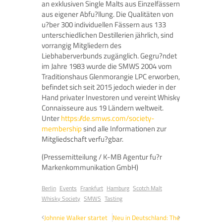
an exklusiven Single Malts aus Einzelfässern
aus eigener Abfu?llung. Die Qualitäten von
u?ber 300 individuellen Fässern aus 133
unterschiedlichen Destillerien jährlich, sind
vorrangig Mitgliedern des
Liebhaberverbunds zugänglich. Gegru?ndet
im Jahre 1983 wurde die SMWS 2004 vom
Traditionshaus Glenmorangie LPC erworben,
befindet sich seit 2015 jedoch wieder in der
Hand privater Investoren und vereint Whisky
Connaisseure aus 19 Ländern weltweit.
Unter
https://de.smws.com/society-
membership
sind alle Informationen zur
Mitgliedschaft verfu?gbar.
(Pressemitteilung / K-MB Agentur fu?r
Markenkommunikation GmbH)
Berlin
Events
Frankfurt
Hamburg
Scotch Malt
Whisky Society
SMWS
Tasting
Johnnie Walker startet
Neu in Deutschland: The