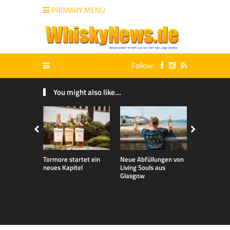
PRIMARY MENU
Follow:
You might also like...
Tormore startet ein
Neue Abfüllungen von
Neue exklu
neues Kapitel
Living Souls aus
Bladnoch A
Glasgow
für den de
Markt