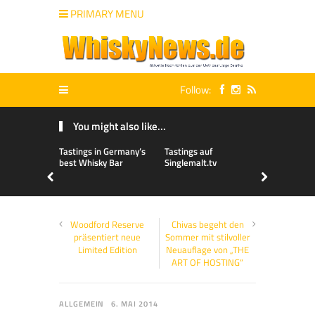
PRIMARY MENU
Follow:
You might also like...
Tastings in Germany’s
Tastings auf
best Whisky Bar
Singlemalt.tv
Woodford Reserve
Chivas begeht den
präsentiert neue
Sommer mit stilvoller
Limited Edition
Neuauflage von „THE
ART OF HOSTING“
ALLGEMEIN
6. MAI 2014