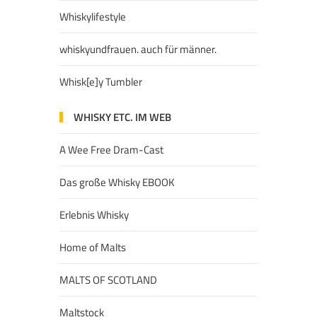
Whiskylifestyle
whiskyundfrauen. auch für männer.
Whisk[e]y Tumbler
WHISKY ETC. IM WEB
A Wee Free Dram-Cast
Das große Whisky EBOOK
Erlebnis Whisky
Home of Malts
MALTS OF SCOTLAND
Maltstock