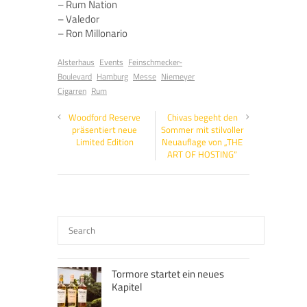
– Rum Nation
– Valedor
– Ron Millonario
Alsterhaus
Events
Feinschmecker-
Boulevard
Hamburg
Messe
Niemeyer
Cigarren
Rum
Woodford Reserve
Chivas begeht den
präsentiert neue
Sommer mit stilvoller
Limited Edition
Neuauflage von „THE
ART OF HOSTING“
Tormore startet ein neues
Kapitel