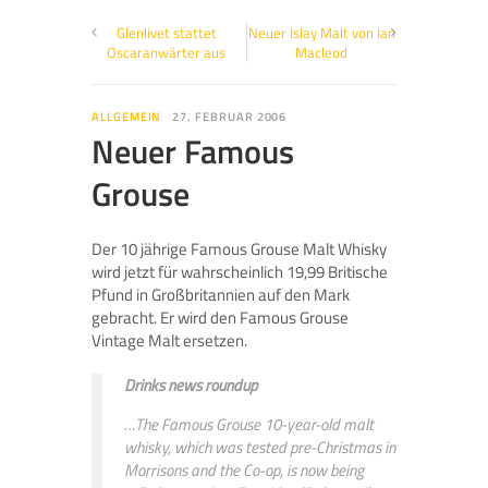
Glenlivet stattet
Neuer Islay Malt von Ian
Oscaranwärter aus
Macleod
ALLGEMEIN
27. FEBRUAR 2006
Neuer Famous
Grouse
Der 10 jährige Famous Grouse Malt Whisky
wird jetzt für wahrscheinlich 19,99 Britische
Pfund in Großbritannien auf den Mark
gebracht. Er wird den Famous Grouse
Vintage Malt ersetzen.
Drinks news roundup
…The Famous Grouse 10-year-old malt
whisky, which was tested pre-Christmas in
Morrisons and the Co-op, is now being