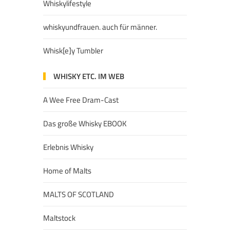
Whiskylifestyle
whiskyundfrauen. auch für männer.
Whisk[e]y Tumbler
WHISKY ETC. IM WEB
A Wee Free Dram-Cast
Das große Whisky EBOOK
Erlebnis Whisky
Home of Malts
MALTS OF SCOTLAND
Maltstock