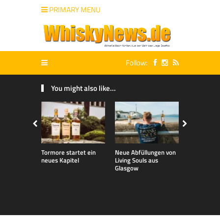
PRIMARY MENU
Follow:
You might also like...
Tormore startet ein
Neue Abfüllungen von
Neue exklu
neues Kapitel
Living Souls aus
Bladnoch A
Glasgow
für den de
Markt